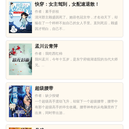
快穿：女主驾到，女配速退散！
作者：素手折枝
清河郡主顾盛因死了。她容色冠京华，才名动天下，却
输在了一个样样不如自己的女人手里。直到死后，顾盛
因才明白，自己不...
孟川云青萍
作者：我吃西红柿
我叫孟川，今年十五岁，是东宁府镜湖道院的当代大师
兄。...
超级腰带
作者：缺少按键
一个超级高手渡劫飞升，却留下一个超级腰带，腰带中
有那个超级高手的毕生收藏。腰带神奇的从电脑里炸了
出来，同时带出游...