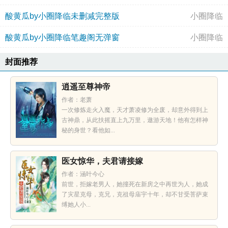
酸黄瓜by小圈降临未删减完整版
小圈降临
酸黄瓜by小圈降临笔趣阁无弹窗
小圈降临
封面推荐
逍遥至尊神帝
作者：老萧
一次修炼走火入魔，天才萧凌修为全废，却意外得到上
古神鼎，从此扶摇直上九万里，遨游天地！他有怎样神
秘的身世？看他如...
医女惊华，夫君请接嫁
作者：涵叶今心
前世，拒嫁老男人，她撞死在新房之中再世为人，她成
了灾星克母，克兄，克祖母庙宇十年，却不甘受菩萨束
缚她人小...