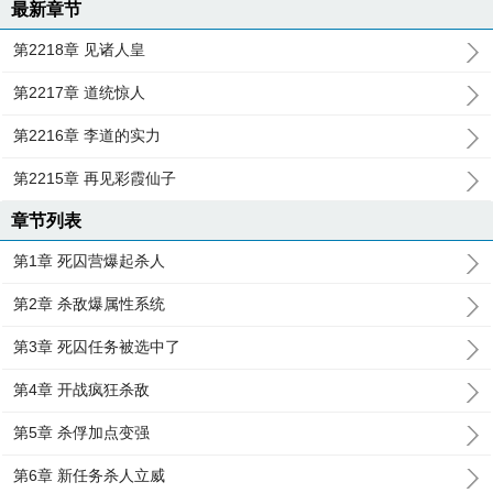
最新章节
第2218章 见诸人皇
第2217章 道统惊人
第2216章 李道的实力
第2215章 再见彩霞仙子
章节列表
第1章 死囚营爆起杀人
第2章 杀敌爆属性系统
第3章 死囚任务被选中了
第4章 开战疯狂杀敌
第5章 杀俘加点变强
第6章 新任务杀人立威