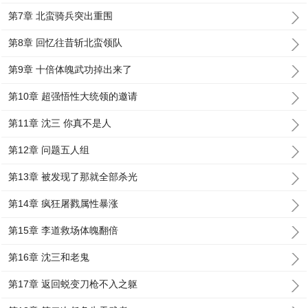
第7章 北蛮骑兵突出重围
第8章 回忆往昔斩北蛮领队
第9章 十倍体魄武功掉出来了
第10章 超强悟性大统领的邀请
第11章 沈三 你真不是人
第12章 问题五人组
第13章 被发现了那就全部杀光
第14章 疯狂屠戮属性暴涨
第15章 李道救场体魄翻倍
第16章 沈三和老鬼
第17章 返回蜕变刀枪不入之躯