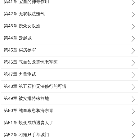
第41章 宝血的神奇作用
第42章 无双戟法罡气
第43章 授众女以渔
第44章 云起城
第45章 买房参军
第46章 气血如龙震惊老军医
第47章 力量测试
第48章 第五石担无法修行的可惜
第49章 被安排特殊营地
第50章 纯血狼崽和海东青
第51章 蜕变成功遇贵人了
第52章 刁难只手举城门