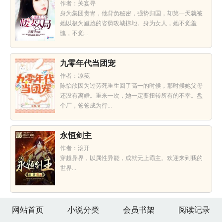
作者：关宴寻
身为集团贵胄，他背负秘密，强势归国，却第一天就被
她以极为尴尬的姿势攻城掠地。身为女人，她不觉羞
愧，不觉...
九零年代当团宠
作者：凉笺
陈怡歆因为过劳死重生回了高一的时候，那时候她父母
还没有离婚。重来一次，她一定要扭转所有的不幸。盘
个厂，爸爸成为行...
永恒剑主
作者：滚开
穿越异界，以属性异能，成就无上霸主。欢迎来到我的
世界...
网站首页
小说分类
会员书架
阅读记录