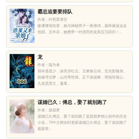
霸总追妻要排队
作者：叶熙霍薄言
惨遭继母陷害，她与神秘男子一夜缠绵，最终被逼远走
他国。五年后，她携带一对漂亮的龙凤宝贝回归！...
龙
作者：隐为者
我本逍遥少，谈笑涉红尘。玉箫催云动，玄光影随身。
前缘寻旧梦，山河寄性情。足下凌波舞，弹指玲珑心。
九龙觅贤主，蓬莱...
谋婚已久：傅总，娶了就别跑了
作者：甜甜梦
谋婚已久傅总，娶了就别跑了是甜甜梦精心创作的历史
小说，79中文网实时更新谋婚已久傅总，娶了就别跑了
最新章...