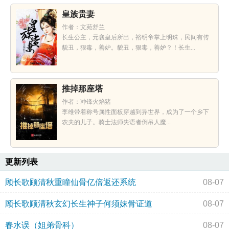
皇族贵妻
作者：文苑舒兰
长生公主，元襄皇后所出，裕明帝掌上明珠，民间有传
貌丑，狠毒，善妒。貌丑，狠毒，善妒？！长生...
推掉那座塔
作者：冲锋火焰猪
李维带着称号属性面板穿越到异世界，成为了一个乡下
农夫的儿子。骑士法师失语者倒吊人魔...
更新列表
顾长歌顾清秋重瞳仙骨亿倍返还系统
08-07
顾长歌顾清秋玄幻长生神子何须妹骨证道
08-07
春水误（姐弟骨科）
08-07