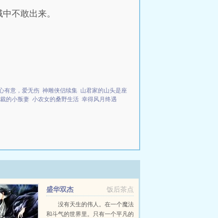
域中不敢出来。
心有意，爱无伤
神雕侠侣续集
山君家的山头是座
裁的小叛妻
小农女的桑野生活
幸得风月终遇
盛华双杰
饭后茶点
没有天生的伟人。在一个魔法
和斗气的世界里。只有一个平凡的