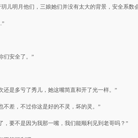
于玥儿明月他们，三娘她们并没有太大的背景，安全系数
.”
你们安全了。”
次还是多亏了秀儿，她这嘴简直和开了光一样。”
也不差，不过你这是好的不灵，坏的灵。”
了，要不是因为我那一嘴，我们能顺利见到老哥吗？”