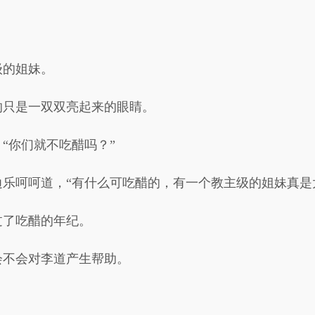
级的姐妹。
的只是一双双亮起来的眼睛。
“你们就不吃醋吗？”
乐呵呵道，“有什么可吃醋的，有一个教主级的姐妹真是
过了吃醋的年纪。
会不会对李道产生帮助。