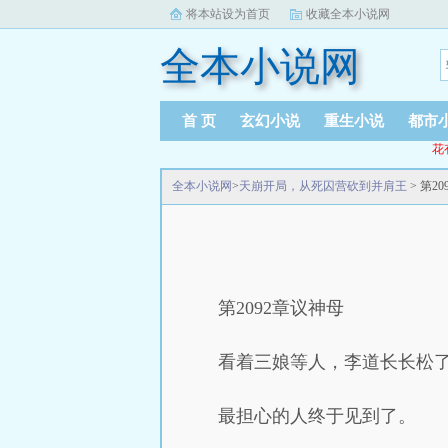
将本站设为首页
收藏全本小说网
全本小说网
首 页
玄幻小说
重生小说
都市
花
全本小说网
>
天崩开局，从死囚营砍到并肩王
> 第2
第2092章议神母
看着三娘等人，李道长长松
最担心的人终于见到了。