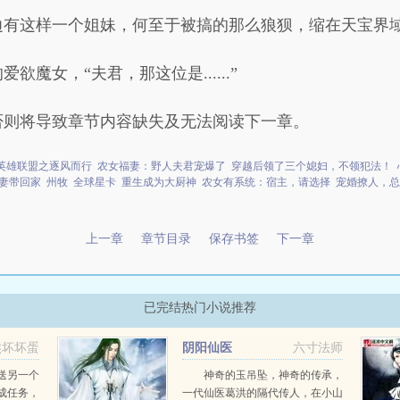
边有这样一个姐妹，何至于被搞的那么狼狈，缩在天宝界
魔女，“夫君，那这位是......”
否则将导致章节内容缺失及无法阅读下一章。
英雄联盟之逐风而行
农女福妻：野人夫君宠爆了
穿越后领了三个媳妇，不领犯法！
妻带回家
州牧
全球星卡
重生成为大厨神
农女有系统：宿主，请选择
宠婚撩人，总
上一章
章节目录
保存书签
下一章
已完结热门小说推荐
熊坏坏蛋
阴阳仙医
六寸法师
传送另一个
神奇的玉吊坠，神奇的传承，
成任务，
一代仙医葛洪的隔代传人，在小山