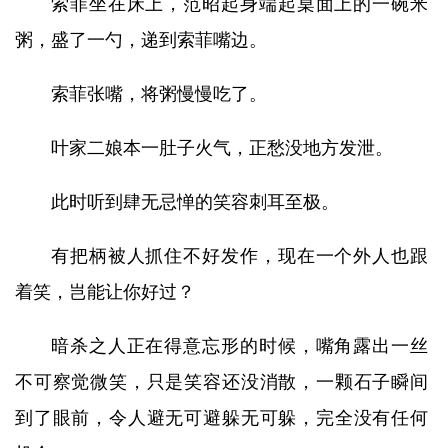
索菲坐在床上，范昭起身端起桌面上的一碗米
粥，盛了一勺，递到索菲嘴边。
索菲张嘴，将粥慢慢吃了。
叶家二娘本一肚子火气，正愁没地方发泄。
此时听到肆无忌惮的笑容刺耳至极。
有把柄被人抓住不好发作，现在一个外人也跟
着笑，岂能让你好过？
暗杀之人正在得意忘形的时候，嘴角露出一丝
不可察觉微笑，只是笑容还没消散，一颗石子瞬间
到了眼前，令人避无可避躲无可躲，完全没有任何