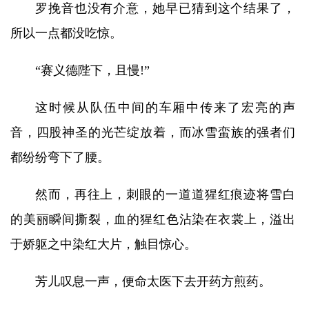
罗挽音也没有介意，她早已猜到这个结果了，
所以一点都没吃惊。
“赛义德陛下，且慢!”
这时候从队伍中间的车厢中传来了宏亮的声
音，四股神圣的光芒绽放着，而冰雪蛮族的强者们
都纷纷弯下了腰。
然而，再往上，刺眼的一道道猩红痕迹将雪白
的美丽瞬间撕裂，血的猩红色沾染在衣裳上，溢出
于娇躯之中染红大片，触目惊心。
芳儿叹息一声，便命太医下去开药方煎药。