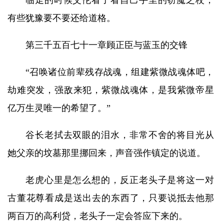
临走的时候艾伦看了看自己手里的窃魔之杖，
有些犹豫要不要还给道格。
第三千五百七十一章顾正臣与蓝玉的交锋
“召唤诸位前辈残存战魂，组建紫微战魂体吧，
劫难突发，强敌来犯，紫微战魂体，是我紫微帝星
亿万生灵唯一的希望了。”
谷长老拭去双眼的泪水，非常不舍的将目光从
她父亲的坟墓那里挪回来，声音强作镇定的说道。
老虎心里是怎么想的，反正老头子是将这一对
古董花尊看成是送出去的东西了，只要说抵去他那
两百万的高利贷，老头子一定会答应下来的。