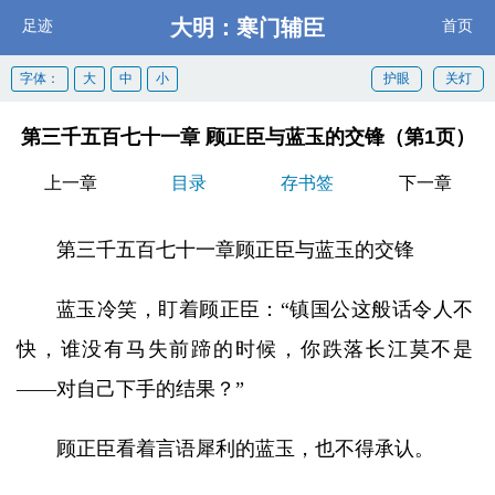
大明：寒门辅臣
足迹
首页
字体：
大
中
小
护眼
关灯
第三千五百七十一章 顾正臣与蓝玉的交锋（第1页）
上一章
目录
存书签
下一章
第三千五百七十一章顾正臣与蓝玉的交锋
蓝玉冷笑，盯着顾正臣：“镇国公这般话令人不
快，谁没有马失前蹄的时候，你跌落长江莫不是
——对自己下手的结果？”
顾正臣看着言语犀利的蓝玉，也不得承认。