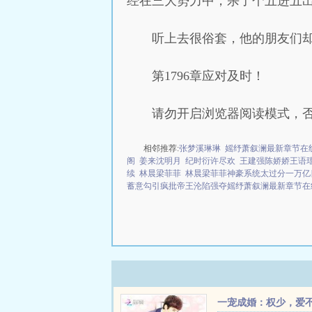
经在三大势力中，杀了个五进五
听上去很俗套，他的朋友们
第1796章应对及时！
请勿开启浏览器阅读模式，
相邻推荐:
张梦溪琳琳
媱纾萧叙澜最新章节在
阁
姜来沈明月
纪时衍许尽欢
王建强陈娇娇王语
续
林晨梁菲菲
林晨梁菲菲神豪系统太过分一万亿
蓄意勾引疯批帝王沦陷强夺媱纾萧叙澜最新章节在
一宠成婚：权少，爱