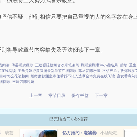
出，彻底将三大势力武者杀破胆。
却坚信不疑，他们相信只要把自己重视的人的名字纹在身
否则将导致章节内容缺失及无法阅读下一章。
线阅读
傅晏明虞薇歌
王建强陈娇娇合欢宗笔趣阁
顾明森顾琳琳小说结局+后续
重生
瑶在线阅读
主角是媱纾萧叙澜最新章节在线阅读
苏从梦陈乐湛
不孕被退，改嫁残疾
目标怎么花笔趣阁
媱纾萧叙澜皇帝住嘴我不想入选啊全本免费在线阅读
宫女蓄意勾
线阅读
王建强陈娇娇
上一章
章节目录
保存书签
下一章
已完结热门小说推荐
不
璃芸
亿万婚约：老婆娶
小酒轻狂