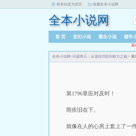
将本站设为首页
收藏全本小说网
全本小说网
首 页
玄幻小说
重生小说
都市
花
全本小说网
>
问鼎青云：从退役功臣到权力之巅
> 第
第1796章应对及时！
雨依旧在下。
就像在人的心房上套上了一