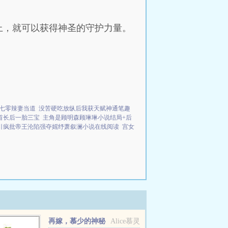
上，就可以获得神圣的守护力量。
七零辣妻当道
没苦硬吃放纵后我获天赋神通笔趣
首长后一胎三宝
主角是顾明森顾琳琳小说结局+后
引疯批帝王沦陷强夺媱纾萧叙澜小说在线阅读
宫女
再嫁，慕少的神秘
Alice慕灵