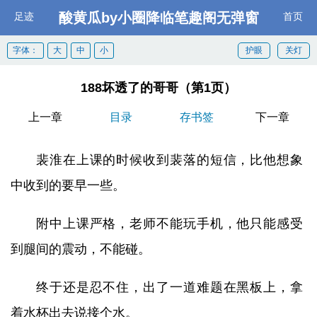
酸黄瓜by小圈降临笔趣阁无弹窗
足迹
首页
字体：
大
中
小
护眼
关灯
188坏透了的哥哥（第1页）
上一章
目录
存书签
下一章
裴淮在上课的时候收到裴落的短信，比他想象
中收到的要早一些。
附中上课严格，老师不能玩手机，他只能感受
到腿间的震动，不能碰。
终于还是忍不住，出了一道难题在黑板上，拿
着水杯出去说接个水。