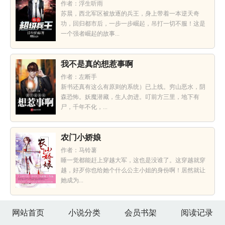
作者：浮生听雨
苏晨，西北军区被放逐的兵王，身上带着一本逆天奇
功，回归都市后，一步一步崛起，吊打一切不服！这是
一个强者崛起的故事...
我不是真的想惹事啊
作者：左断手
新书还真有这么有原则的系统）已上线。穷山恶水，阴
森恐怖。妖魔潜藏，生人勿进。叮前方三里，地下有
尸，千年不化，...
农门小娇娘
作者：马铃薯
睡一觉都能赶上穿越大军，这也是没谁了。这穿越就穿
越，好歹你也给她个什么公主小姐的身份啊！居然就让
她成为...
网站首页
小说分类
会员书架
阅读记录