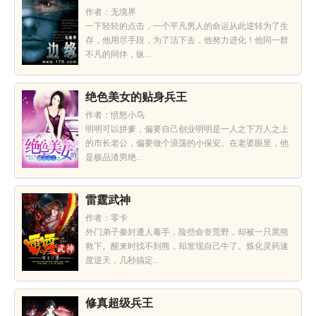
作者：无境界
一下轻轻的点击，一个平凡男人的命运从此逆转为了生
存，他用尽手段，为了活下去，他努力进化！他同一群
不凡的同伴，纵...
绝色美女的贴身兵王
作者：愤怒小鸟
明明可以拼爹，偏要自己创业明明是一人之下万人之上
的市长老公，偏要做个浪荡的小保安。在老婆眼里，他
是极品渣男绝...
雷霆武神
作者：零卡
外门弟子秦封遭人毒手，险些命丧荒野，却被一只黑熊
救下。醒来时找不到熊，却发现自己牛了。炼化灵药速
度逆天，几秒搞定...
修真超级兵王