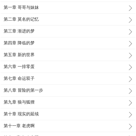
第一章 哥哥与妹妹
第二章 莫名的记忆
第三章 渐进的梦
第四章 降临的梦
第五章 新的世界
第六章 一排零蛋
第七章 命运双子
第八章 冒险的第一步
第九章 狼与狐狸
第十章 现实的延续
第十一章 老虎啊