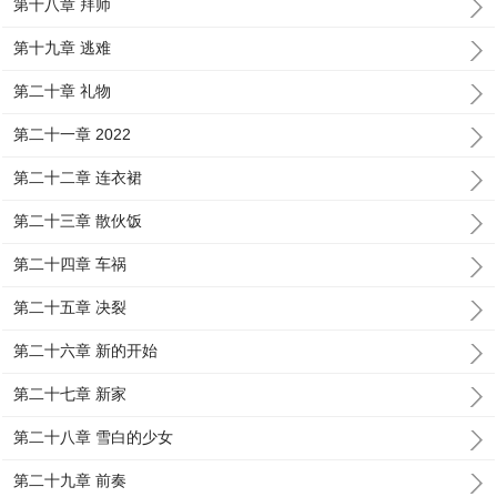
第十八章 拜师
第十九章 逃难
第二十章 礼物
第二十一章 2022
第二十二章 连衣裙
第二十三章 散伙饭
第二十四章 车祸
第二十五章 决裂
第二十六章 新的开始
第二十七章 新家
第二十八章 雪白的少女
第二十九章 前奏