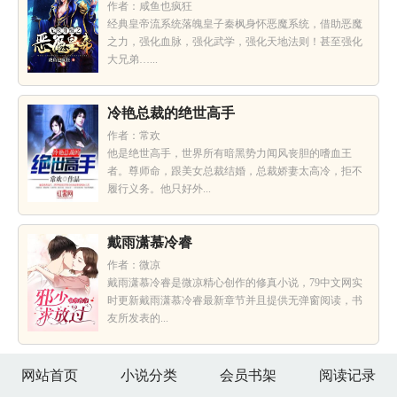
作者：咸鱼也疯狂
经典皇帝流系统落魄皇子秦枫身怀恶魔系统，借助恶魔
之力，强化血脉，强化武学，强化天地法则！甚至强化
大兄弟…...
冷艳总裁的绝世高手
作者：常欢
他是绝世高手，世界所有暗黑势力闻风丧胆的嗜血王
者。尊师命，跟美女总裁结婚，总裁娇妻太高冷，拒不
履行义务。他只好外...
戴雨潇慕冷睿
作者：微凉
戴雨潇慕冷睿是微凉精心创作的修真小说，79中文网实
时更新戴雨潇慕冷睿最新章节并且提供无弹窗阅读，书
友所发表的...
网站首页
小说分类
会员书架
阅读记录