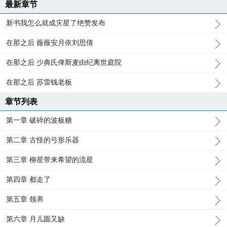
最新章节
新书我怎么就成灾星了绝赞发布
在那之后 薇薇安月依刘思倩
在那之后 少典氏俾斯麦由纪离世庭院
在那之后 苏雷钱老板
章节列表
第一章 破碎的波板糖
第二章 古怪的弓形乐器
第三章 柳星带来希望的流星
第四章 都走了
第五章 领养
第六章 月儿圆又缺