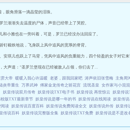
着，眼角滑落一滴晶莹的泪珠。
着罗兰渐渐失去温度的尸体，声音已经带上了哭腔。
安琪儿和小雅也在一旁叫着，可是，罗兰已经没办法回应了。
主斩钉截铁地说，飞身跃上风中追风的宽厚的脊背。
雅、安琪儿也跃上了马背，凭风中追风的负重能力，四个轻盈的女子对它
，大声道：“圣罗兰堡现在已经被敌人占领，你们去了...
霹雳大帝
暖暖入我心许温暖
老婆，跟我回家吧
涛声依旧张雪梅
主角周
陆炎帝重生
万界武神
傅家金龙传奇之斩花宫
流氓圣皇
女作家与小混混
月
妖皇传说双月传奇
妖皇传说TXT电子书
妖皇传说 再世惊云
妖皇传说
校版TXT最新章节
妖皇传说是哪一年的书
妖皇传说在线阅读
妖皇传
费阅读
妖皇传说百度百科
妖皇传说免费阅读全文
妖皇传说外传
妖皇传
皇传说百科
妖皇传说完整版全集
妖皇传说TXT免费
妖皇传说是不是改