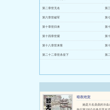
第二章世无名
第
第六章世破军
第
第十章世归来
第
第十四章世紫
第
第十八章世来客
第
第二十二章世杀皇下
第
暗夜绝宠
她是大名鼎鼎的冷血
执行第100个任务后莫名