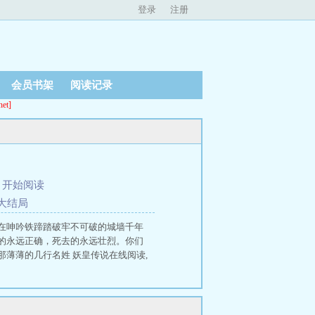
登录
注册
会员书架
阅读记录
t]
、
开始阅读
大结局
在呻吟铁蹄踏破牢不可破的城墙千年
的永远正确，死去的永远壮烈。你们
薄薄的几行名姓 妖皇传说在线阅读,