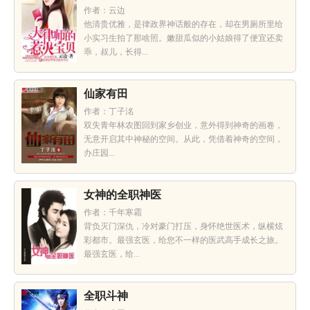
作者：云边
他清贵优雅，是律政界神话般的存在，却在男厕所里给
小实习生拍了那啥照。嫩甜瓜似的小姑娘得了便宜还卖
乖，叔儿，长得...
仙家有田
作者：丁子洺
双失青年林农图回到家乡创业，意外得到神奇的画卷，
无意开启其中神秘的空间。从此，凭借着神奇的空间，
办庄园...
女神的全职神医
作者：千年寒霜
背负灭门深仇，冷对豪门打压，身怀绝世医术，纵横炫
彩都市。最强玄医，给您不一样的医武高手成长之旅。
最强玄医，给...
全职斗神