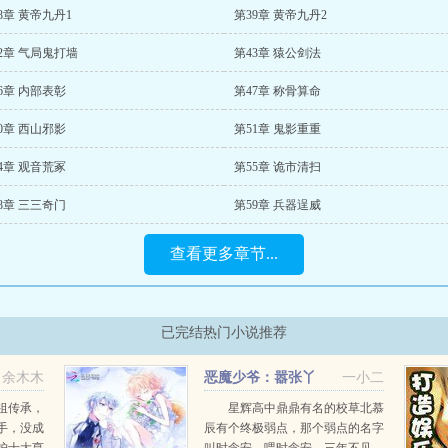
8章 黄帝九丹1
第39章 黄帝九丹2
2章 气局鬼打墙
第43章 猿公剑法
6章 内部表彰
第47章 称骨算命
0章 西山邪影
第51章 鬼影重重
4章 观音荒冢
第55章 诡市清扫
8章 三三奇门
第59章 兵器逞威
查看更多章节...
已完结热门小说推荐
余木木
恶魔少爷：嚣张丫
一小二
头，请指教
祖传承，
星辉高中鼎鼎有名的校草北慕
手，没成
辰有个终极弱点，那个弱点的名字