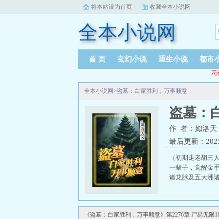
将本站设为首页
收藏全本小说网
全本小说网
首 页
玄幻小说
重生小说
都市
花
全本小说网
>
盗墓：白家胜利，万事顺意
盗墓：
作 者：姒洛天
最后更新：2025-1
（初期走老胡三
一辈子，觉醒金
诸龙脉及五大洲诸
《盗墓：白家胜利，万事顺意》第2276章 尸易无限18