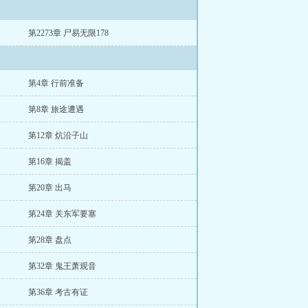
第2273章 尸易无限178
第4章 行前准备
第8章 旅途遭遇
第12章 炕沿子山
第16章 揭盖
第20章 出马
第24章 关东军要塞
第28章 盘点
第32章 鬼王萧观音
第36章 考古有证