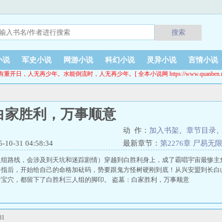
搜索
小说
军史小说
网游小说
科幻小说
灵异小说
言情小说
有重开日，人无再少年。水能倒流时，人无再少年。[ 全本小说网 https://www.quanben.ne
白家胜利，万事顺意
动 作：
加入书架
、
章节目录
0-31 04:58:34
最新章节：
第2276章 尸易无限
人组路线，会涉及到天坑和迷踪剧情）穿越到白胜利身上，成了霸唱宇宙最惨主
手指后，开始给自己的命格加砝码，势要跟鬼方怪树硬刚到底！从兴安盟到长白
宝穴，都留下了白胜利三人组的脚印。 盗墓：白家胜利，万事顺意
1