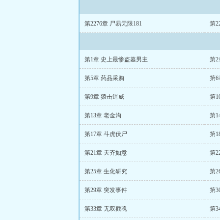
第2276章 尸易无限181
第2
第1章 史上最惨盗墓男主
第2
第5章 药品采购
第6
第9章 猿击逞威
第1
第13章 老金沟
第1
第17章 斗虎伏尸
第1
第21章 天齐如意
第2
第25章 生化研究
第2
第29章 突发事件
第3
第33章 无双戮魂
第3