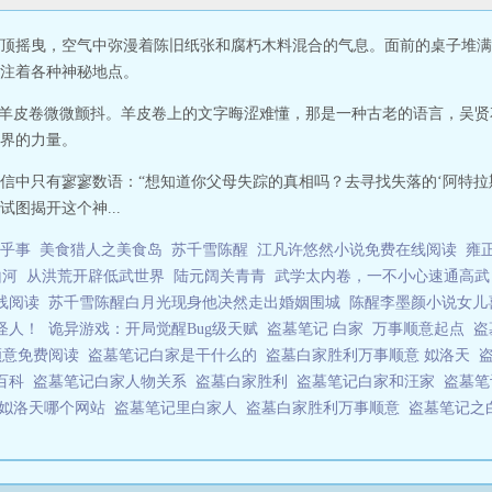
顶摇曳，空气中弥漫着陈旧纸张和腐朽木料混合的气息。面前的桌子堆满
注着各种神秘地点。
的羊皮卷微微颤抖。羊皮卷上的文字晦涩难懂，那是一种古老的语言，吴
界的力量。
信中只有寥寥数语：“想知道你父母失踪的真相吗？去寻找失落的‘阿特拉
图揭开这个神...
乎事
美食猎人之美食岛
苏千雪陈醒
江凡许悠然小说免费在线阅读
雍
山河
从洪荒开辟低武世界
陆元阔关青青
武学太内卷，一不小心速通高武
线阅读
苏千雪陈醒白月光现身他决然走出婚姻围城
陈醒李墨颜小说女儿
怪人！
诡异游戏：开局觉醒Bug级天赋
盗墓笔记 白家
万事顺意起点
盗
顺意免费阅读
盗墓笔记白家是干什么的
盗墓白家胜利万事顺意 姒洛天
度百科
盗墓笔记白家人物关系
盗墓白家胜利
盗墓笔记白家和汪家
盗墓
 姒洛天哪个网站
盗墓笔记里白家人
盗墓白家胜利万事顺意
盗墓笔记之