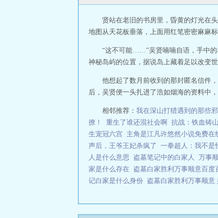
贤站在老旧的书房里，昏黄的灯光在头
地图从天花板垂落，上面用红笔密密麻麻标
“这不可能……”吴贤喃喃自语，手中
神秘岛屿的位置，据说岛上藏着足以改变世
他想起了数月前收到的那封匿名信件，
后，吴贤便一头扎进了浩如烟海的资料中，试
相邻推荐：
我在深山打猎遇到的那些邪
撩！
重生了谁还混社会啊
抗战：铁血铸
生宠冠六宫
主角是江凡许悠然小说免费在
声后，王爷王妃杀疯了
一拳超人：我不是
人是什么意思
盗墓笔记中的白家人
万事
家是什么存在
盗墓白家胜利万事顺意百
记白家是什么身份
盗墓白家胜利万事顺意