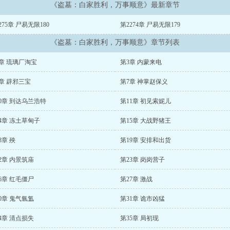
《盗墓：白家胜利，万事顺意》最新章节
275章 尸易无限180
第2274章 尸易无限179
《盗墓：白家胜利，万事顺意》章节列表
章 琉璃厂淘宝
第3章 内蒙来电
章 辟邪三宝
第7章 神掌赵保义
0章 到达乌兰浩特
第11章 初见索妮儿
4章 冻土草甸子
第15章 大战野猪王
8章 殃
第19章 安排和出货
2章 内景筑庙
第23章 岗岗营子
6章 红毛僵尸
第27章 激战
0章 鬼气氤氲
第31章 诡市凶猛
4章 清点损失
第35章 局初现