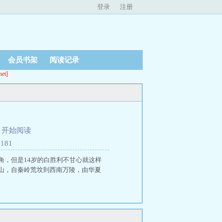
登录
注册
会员书架
阅读记录
t]
、
开始阅读
181
角，但是14岁的白胜利不甘心就这样
山，自秦岭荒坟到西南万陵，由华夏