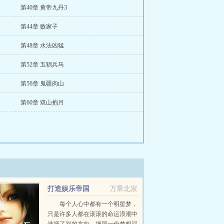
第40章 黄帝九丹3
第44章 败家子
第48章 水法凶猛
第52章 五猖兵马
第56章 鬼疆肉山
第60章 双山抱月
打造娱乐帝国
万乘北宸
每个人心中都有一个明星梦，
只是许多人都在滚滚的命运浪潮中