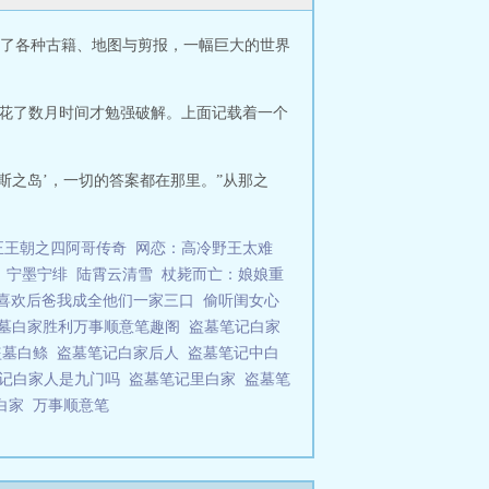
了各种古籍、地图与剪报，一幅巨大的世界
贤花了数月时间才勉强破解。上面记载着一个
斯之岛’，一切的答案都在那里。”从那之
正王朝之四阿哥传奇
网恋：高冷野王太难
宁墨宁绯
陆霄云清雪
杖毙而亡：娘娘重
喜欢后爸我成全他们一家三口
偷听闺女心
墓白家胜利万事顺意笔趣阁
盗墓笔记白家
盗墓白鲦
盗墓笔记白家后人
盗墓笔记中白
笔记白家人是九门吗
盗墓笔记里白家
盗墓笔
白家
万事顺意笔