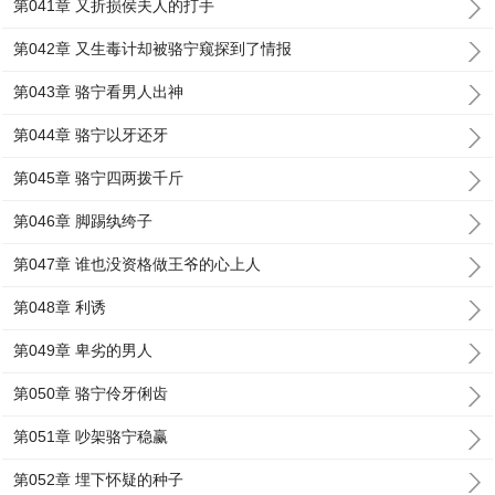
第041章 又折损侯夫人的打手
第042章 又生毒计却被骆宁窥探到了情报
第043章 骆宁看男人出神
第044章 骆宁以牙还牙
第045章 骆宁四两拨千斤
第046章 脚踢纨绔子
第047章 谁也没资格做王爷的心上人
第048章 利诱
第049章 卑劣的男人
第050章 骆宁伶牙俐齿
第051章 吵架骆宁稳赢
第052章 埋下怀疑的种子