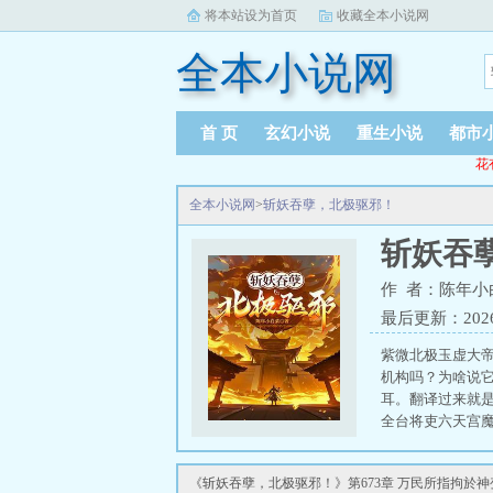
将本站设为首页
收藏全本小说网
全本小说网
首 页
玄幻小说
重生小说
都市
花
全本小说网
>
斩妖吞孽，北极驱邪！
斩妖吞
作 者：陈年小
最后更新：2026-0
紫微北极玉虚大
机构吗？为啥说
耳。翻译过来就
全台将吏六天宫
玄酆都黑律仪格
非黑律强调至再
《斩妖吞孽，北极驱邪！》第673章 万民所指拘於神
好伪，鬼邪布凶！