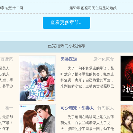
8章 城隍十二司
第59章 鉴察司民仁济显祐娘娘
查看更多章节...
已完结热门小说推荐
蔷薇鸢尾
另类医道
原汁化原食
卧美人
为了一句不算承诺的承诺，丛
妖娆入
叶放弃了报考军校的机会，毅然选
人后，手
择复员，离开了自己热爱的军营，
，将军沙
来到偏僻小城，主动负责起照顾已
初恋情人
故排长的遗孀及亲人的责任。接踵
。再生，
而至的麻烦，以及意外走上一条另
，长姐算
类的行医之道，丛叶同身边的几个
唯一
司少霸宠：甜妻太
竹阁依人
...
美丽睿智的女孩子，发生了一...
撩人
，最后却
为了追回在喵喵网上消失的薄
的下场！
荷先生，白以兰瞒着家人去了龙
如何不
大，狠狠的撩了司辰一回，勾了他