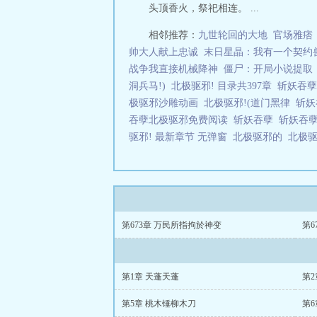
头顶香火，祭祀相连。 ...
相邻推荐：
九世轮回的大地
官场雅痞
帅大人献上忠诚
末日星晶：我有一个契约
战争我直接机械降神
僵尸：开局小说提取
洞兵马!)
北极驱邪! 目录共397章
斩妖吞
极驱邪沙雕动画
北极驱邪!(道门黑律
斩妖
吞孽北极驱邪免费阅读
斩妖吞孽
斩妖吞孽
驱邪! 最新章节 无弹窗
北极驱邪的
北极驱
第673章 万民所指拘於神变
第6
第1章 天蓬天蓬
第
第5章 桃木锤柳木刀
第