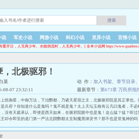
搜索
小说
军史小说
网游小说
科幻小说
灵异小说
言情小说
有重开日，人无再少年。水能倒流时，人无再少年。[ 全本小说网 https://www.quanben.ne
孽，北极驱邪！
白菜
动 作：
加入书架
、
章节目录
8-07 23:32:11
最新章节：
第673章 万民所
帝上统御星，中御万法，下治酆都，乃诸天星宿之主，北极驱邪院是其正掌也。
它是兵府？你知道什么是鬼吗？鬼不就是鬼？太上天坛玉格有云凡曰鬼者，不必
是，没有天庭承认，即便是西天如来，在驱邪院眼中也是鬼！这么猛？猛？听过
魔王叩令即至的道门第一严法北阴酆都太玄制魔黑律灵书？那不也是管鬼神的吗
，有杀令三十二条灭形十二条。魔鬼邪精，妖魈魑魅，神祇社稷怪祟等，现形者
三方可用此，他们能依律杀出一个仙佛隐退鬼神不显的末法世界。卧槽？那我们
变
陈年穿越而来的第一眼，就看到全村800余口在自己的婚宴上自噬！为求生机