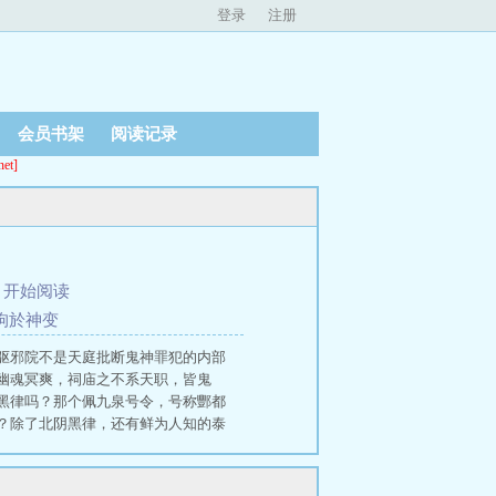
登录
注册
会员书架
阅读记录
t]
、
开始阅读
指拘於神变
驱邪院不是天庭批断鬼神罪犯的内部
幽魂冥爽，祠庙之不系天职，皆鬼
黑律吗？那个佩九泉号令，号称酆都
？除了北阴黑律，还有鲜为人知的泰
斩惊人者斩入梦者斩化人身者斩…若
的世界…妖邪祸世，乾坤有私，人心
，他自毁形体，念天蓬咒伪造九泉号