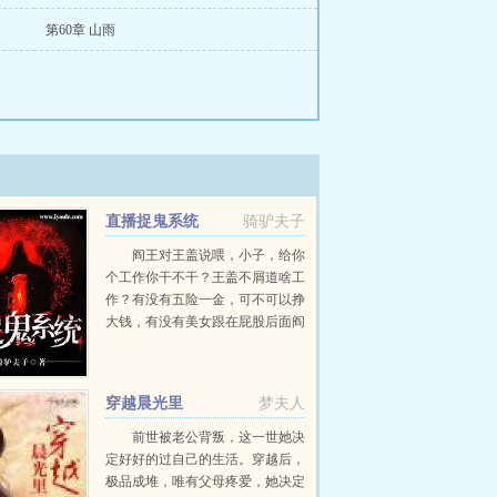
第60章 山雨
直播捉鬼系统
骑驴夫子
阎王对王盖说喂，小子，给你
个工作你干不干？王盖不屑道啥工
作？有没有五险一金，可不可以挣
大钱，有没有美女跟在屁股后面阎
王道我让你做阳间捕快，不但终生
无忧，还能挣大钱，并且，嘿嘿，
你懂得。...
穿越晨光里
梦夫人
前世被老公背叛，这一世她决
定好好的过自己的生活。穿越后，
极品成堆，唯有父母疼爱，她决定