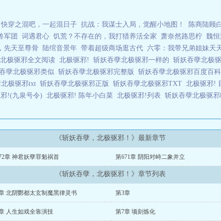
快穿之混吧，一起混日子
抗战：我谋士入局，觉醒小地图！
陈商陆顾
兽军团
词遇君心
饥荒？不存在的，我打猎养活全家
萧奈然路思柠
魏恒
，先天至尊骨
陆绾音景年
带着超级商场逛古代
六零：我带兄弟姐妹天
孽北极驱邪全文阅读
北极驱邪!
斩妖吞孽北极驱邪一样的
斩妖吞孽北极
吞孽北极驱邪类似
斩妖吞孽北极驱邪完整版
斩妖吞孽北极驱邪百度百
北极驱邪txt
斩妖吞孽北极驱邪正版
斩妖吞孽北极驱邪TXT
北极驱邪! 
邪!(九泉号令)
北极驱邪! 陈年小白菜
北极驱邪!列表
斩妖吞孽北极驱
《斩妖吞孽，北极驱邪！》最新章节
72章 神君妖孽罪魁祸首
第671章 阴阳对峙二象并立
《斩妖吞孽，北极驱邪！》章节列表
2章 北阴酆都太玄制魔黑律灵书
第3章
6章 人生如戏全靠演技
第7章 顷刻炼化