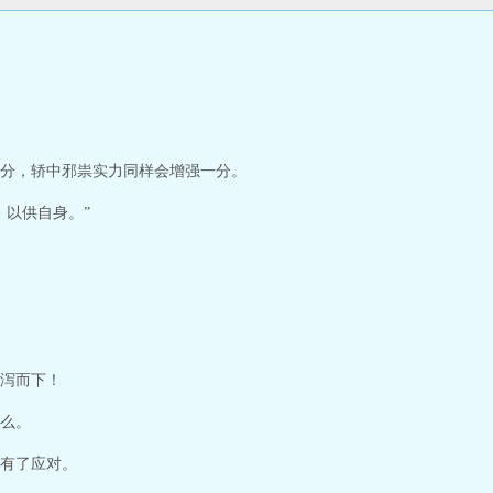
怜，赐紫微诰命北帝符章，成北极行走。这一次，道士下山，不度只杀！斩妖吞
分，轿中邪祟实力同样会增强一分。
，以供自身。”
泻而下！
么。
有了应对。