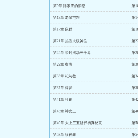
第9章 陈家庄的消息
第1
第13章 老鼠屯粮
第1
第17章 鼠群
第1
第21章 掐香火破神位
第2
第25章 帝钟摇动三千界
第2
第29章 案卷
第3
第33章 祀与教
第3
第37章 嫁梦
第3
第41章 社伯
第4
第45章 神女三
第4
第49章 太上三五斩邪初真秘箓
第5
第53章 移神篆
第5