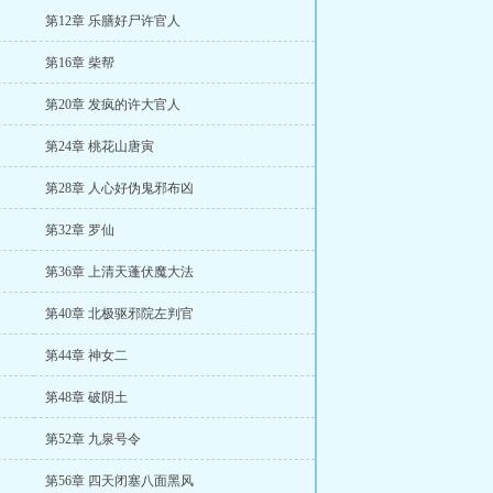
第12章 乐膳好尸许官人
第16章 柴帮
第20章 发疯的许大官人
第24章 桃花山唐寅
第28章 人心好伪鬼邪布凶
第32章 罗仙
第36章 上清天蓬伏魔大法
第40章 北极驱邪院左判官
第44章 神女二
第48章 破阴土
第52章 九泉号令
第56章 四天闭塞八面黑风