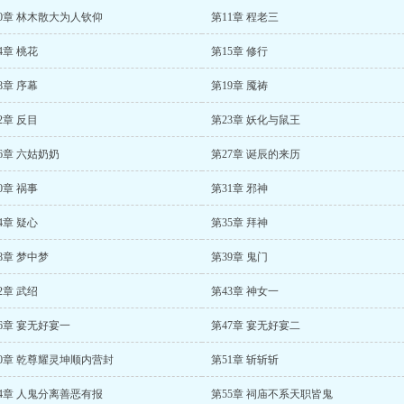
0章 林木散大为人钦仰
第11章 程老三
4章 桃花
第15章 修行
8章 序幕
第19章 魇祷
2章 反目
第23章 妖化与鼠王
6章 六姑奶奶
第27章 诞辰的来历
0章 祸事
第31章 邪神
4章 疑心
第35章 拜神
8章 梦中梦
第39章 鬼门
2章 武绍
第43章 神女一
6章 宴无好宴一
第47章 宴无好宴二
0章 乾尊耀灵坤顺内营封
第51章 斩斩斩
4章 人鬼分离善恶有报
第55章 祠庙不系天职皆鬼