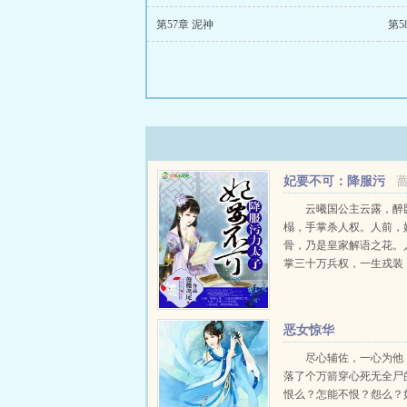
第57章 泥神
第5
妃要不可：降服污
力太子
云曦国公主云露，醉
榻，手掌杀人权。人前，
骨，乃是皇家解语之花。
掌三十万兵权，一生戎装
场百战。走火入魔之际被
逼的跳入断崖，魂断寒潭
容氏幺女容兮，亲爹无视
恶女惊华
计，兄长排斥。虽是西凉大将
尽心辅佐，一心为他
落了个万箭穿心死无全尸
恨么？怎能不恨？怨么？