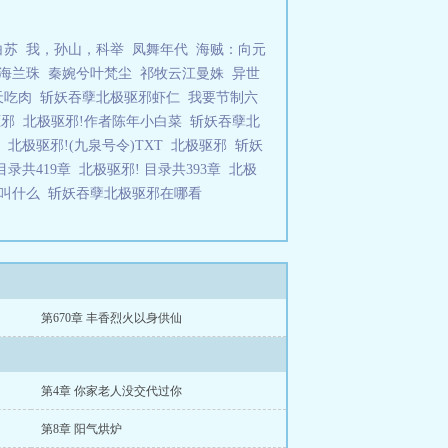
白苏
我，孙山，科举
凤舞年代
海贼：向元
海兰珠
秦婉兮叶梵尘
祁牧云江曼姝
异世
天吃肉
斩妖吞孽北极驱邪虾仁
我要节制六
驱邪
北极驱邪!作者陈年小白菜
斩妖吞孽北
科
北极驱邪!(九泉号令)TXT
北极驱邪
斩妖
目录共419章
北极驱邪! 目录共393章
北极
邪叫什么
斩妖吞孽北极驱邪在哪看
第670章 丰香烈火以身供仙
第4章 你家老人没交代过你
第8章 阳气烘炉