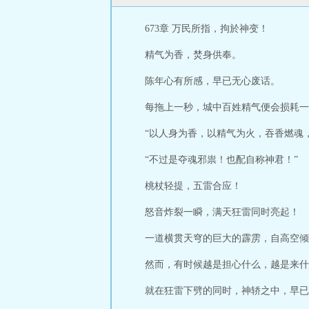
令，幸得祖师垂
邪！
673章 万民所指，拘於神变！
精气为香，焚身供奉。
陈年心有所感，早已无心废话。
每拖上一秒，城中百姓精气便会损耗一
“以人身为香，以精气为火，吞香燃魂
“不过是夺魂邪祟！也配自称神君！”
桃杖轻提，五雷合应！
怒音炸裂一瞬，满天狂雷同时亮起！
一道横贯天穹的巨大的霹雳，自高空倾
然而，有时候越是担心什么，越是来什
就在狂雷下劈的同时，神轿之中，早已