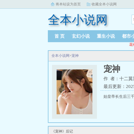
将本站设为首页
收藏全本小说网
全本小说网
首 页
玄幻小说
重生小说
都市
花
全本小说网
>
宠神
宠神
作 者：十二翼
最后更新：2025-0
始皇帝长生后三
《宠神》后记