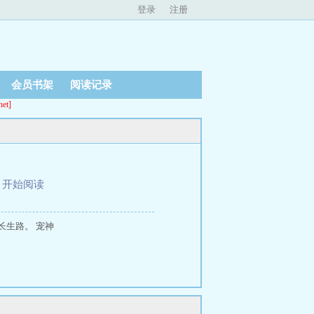
登录
注册
会员书架
阅读记录
t]
、
开始阅读
长生路。 宠神