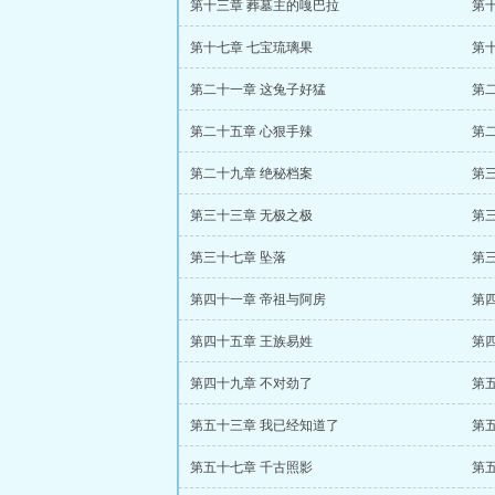
第十三章 葬墓主的嘎巴拉
第
第十七章 七宝琉璃果
第
第二十一章 这兔子好猛
第
第二十五章 心狠手辣
第
第二十九章 绝秘档案
第
第三十三章 无极之极
第
第三十七章 坠落
第
第四十一章 帝祖与阿房
第
第四十五章 王族易姓
第
第四十九章 不对劲了
第
第五十三章 我已经知道了
第
第五十七章 千古照影
第