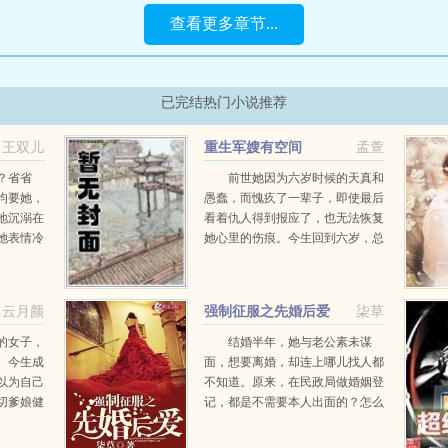
查看更多章节...
已完结热门小说推荐
王双儿
重生军嫂有空间
孟萱
？省省
前世她因为六岁时候的天真和
均要她，
愚蠢，而愧疚了一辈子，即使最后
地沉溺在
看着仇人得到报应了，也无法恢复
她表情冷
她心里的伤痕。今生回到六岁，总
，有时会
算她还有机会逆转一切。带着传承
乎要捏碎
空间，带着大量物质，看她怎么在
那个物质匮乏的年代弥补遗憾，收
云月颜
强制征服之先婚后爱
柒草
获幸福美满的人生...
的女子，
结婚半年，她与老公素未谋
。今生成
面，想要离婚，却连上哪儿找人都
以为自己
不知道。原来，在民政局做婚姻登
切爹娘健
记，都是不需要本人出面的？怎么
渣？这娘
突然之间，天上就掉下个神秘老
时刻准备
公？乔予笙觉得，这背后一定有人