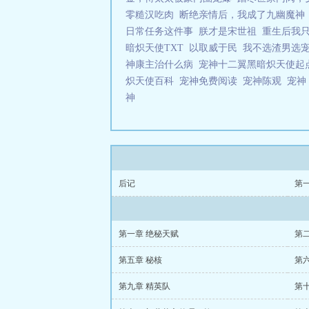
零糙汉吃肉
断绝亲情后，我成了九幽魔神
日常任务这件事
朕才是宋世祖
重生后我
暗炽天使TXT
以取威于民
我不选渣男选
神康主治什么病
宠神十二翼黑暗炽天使
炽天使百科
宠神免费阅读
宠神陈观
宠神
神
后记
第
第一章 绝秘天赋
第
第五章 秘核
第
第九章 精英队
第十