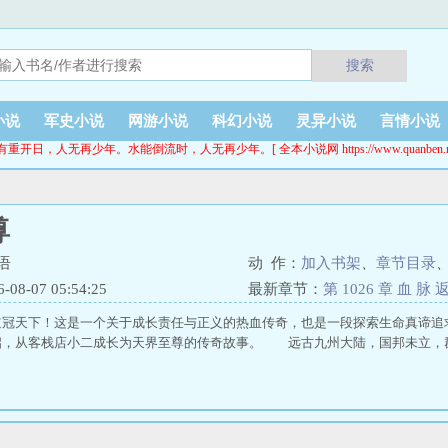
搜索
小说
军史小说
网游小说
科幻小说
灵异小说
言情小说
有重开日，人无再少年。水能倒流时，人无再少年。[ 全本小说网 https://www.quanben.ne
尊
语
动 作：
加入书架
、
章节目录
8-07 05:54:25
最新章节：
第 1026 章 血 脉 
道冠天下！这是一个关于成长责任与正义的热血传奇，也是一段探索生命真谛
启，从客栈店小二成长为天界至尊的传奇故事。 远古九州大陆，国邦未立，群