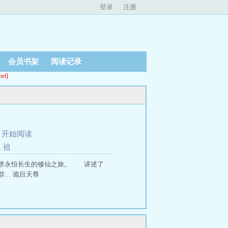
登录
注册
会员书架
阅读记录
t]
、
开始阅读
返 祖
追求永恒长生的修仙之旅。 讲述了
… 诡目天尊