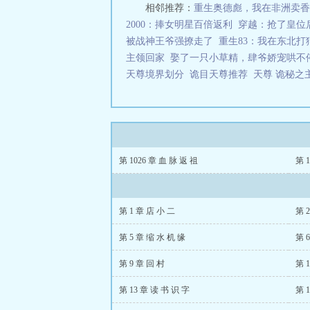
相邻推荐：
重生奥德彪，我在非洲卖香
2000：捧女明星百倍返利
穿越：抢了皇位
被战神王爷强撩走了
重生83：我在东北打
主领回家
娶了一只小草精，肆爷娇宠哄不
天尊境界划分
诡目天尊推荐
天尊 诡秘
第 1026 章 血 脉 返 祖
第 
第 1 章 店 小 二
第 
第 5 章 缩 水 机 缘
第 
第 9 章 回 村
第 
第 13 章 读 书 识 字
第 