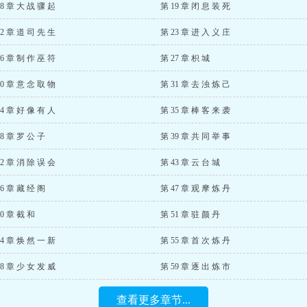
18 章 大 战 骤 起
第 19 章 闭 息 装 死
22 章 道 司 先 生
第 23 章 进 入 义 庄
26 章 制 作 巫 符
第 27 章 枳 城
30 章 意 念 取 物
第 31 章 去 浊 炼 己
34 章 好 像 有 人
第 35 章 棒 客 来 袭
38 章 罗 公 子
第 39 章 共 同 举 事
42 章 消 除 误 会
第 43 章 云 台 城
46 章 藏 经 阁
第 47 章 观 摩 炼 丹
50 章 截 和
第 51 章 驻 颜 丹
54 章 焕 然 一 新
第 55 章 首 次 炼 丹
58 章 少 女 发 威
第 59 章 逐 出 炼 市
查看更多章节...