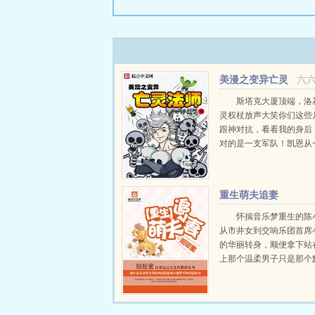
美漫之变异亡灵
六
法师
斯塔克大厦顶端，洛
灵权杖放声大笑你们这些
跟神对抗，看看我的身后
对的是一支军队！凯恩从
出来，冲着洛基笑了笑你
比人多是吗？科尔森感慨
了凯恩，人海战术再也不
重生萌夫追妻
略者的专利...
怀揣音乐梦重生的陈
从市井女到交响乐团首席
的华丽转身，顺便拿下站
上那个温柔男子只是那个
的重生土大款是从哪里冒
的？ 土大款名言哥要
乐！你是乐意乐意还是乐