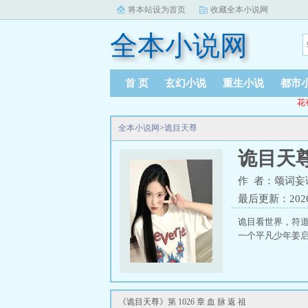
将本站设为首页
收藏全本小说网
全本小说网
首 页
玄幻小说
重生小说
都市
花
全本小说网
>
诡目天尊
诡目天
作 者：颂词妄
最后更新：2026-0
诡目看世界，符
一个平凡少年姜
《诡目天尊》第 1026 章 血 脉 返 祖