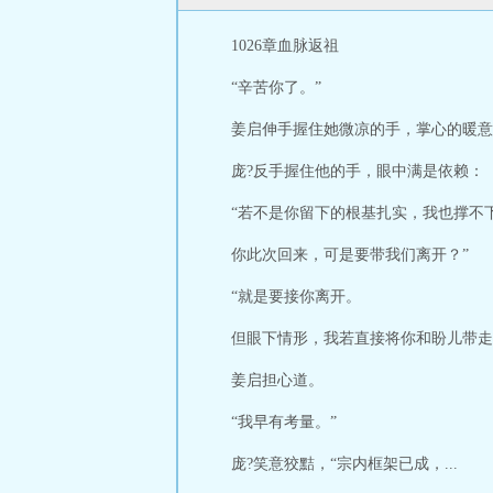
1026章血脉返祖
“辛苦你了。”
姜启伸手握住她微凉的手，掌心的暖意
庞?反手握住他的手，眼中满是依赖：
“若不是你留下的根基扎实，我也撑不
你此次回来，可是要带我们离开？”
“就是要接你离开。
但眼下情形，我若直接将你和盼儿带走
姜启担心道。
“我早有考量。”
庞?笑意狡黠，“宗内框架已成，...