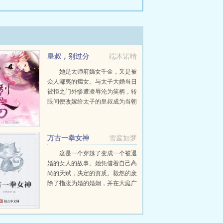
皇叔，别过分
端木诺晴
她是太师府嫡女千金，又是被
众人鄙夷的瘸女。与太子大婚当日
被拒之门外惨遭凌辱沦为笑柄，转
眼间便改嫁给太子的皇叔成为当朝
最富盛名的轩王正妃。嘲笑我身
残？奚落我无能？说我是克二娘克
亲娘又克自己的扫把星，只是占着
万古一拳女神
雪鸾如梦
太师嫡女...
这是一个穿越了变成一个被退
婚的女人的故事。她凭借着自己高
尚的天赋，决定的资质。毅然的废
除了指腹为婚的婚姻，并在大庭广
众之下侮辱了自己的未婚夫。多年
以后以后自己的那一个未婚夫已然
站在了比自己还要厉害的等级上