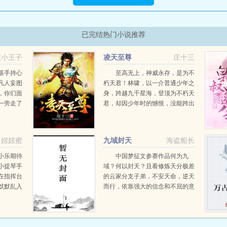
已完结热门小说推荐
六小王子
凌天至尊
庄十三
基手持心
至高无上，神威永存，是为不
凡人妄图
朽天君！林啸，以一介普通少年之
，你们面
身，跨越九千星海，登顶为不朽天
一旁走了
君，却因少年时的憾恨，没能跨出
是在跟我
修行的最后一步，度过那大罗混元
道自从有
至尊道劫...
是外星侵
妞妞蜜
九域封天
海盗船长
小乐期待
中国梦征文参赛作品何为九
小提琴手
域？何以封天？且看修炼天分极差
在指挥台
的云家分支子弟，不安天命，逆天
默默乱入
而行，依靠强大的信念和不屈的意
出来
志，闯九域，封天尊！船长第三本
拿下小乐
玄幻...
意