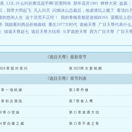
蕉
LOL:什么叫折磨流选手啊!苏墨阿布
那年花开1981
铮铮大宋
盗墓：
后，我带大明起飞
凡人问天
闪婚冰山总裁后，他虐渣玩上瘾了
看清白
猎的悠闲人生
这个洪荒不正经！
我的青梅竟都是游戏BOSS
退圈后上恋
停
我能看到商品价格曲线
重生1977大时代
诡秘天尊
广目天尊代表什
之主
镇诡天尊赵七
诡目天尊大结局
斗罗诡密天尊
西方广目天尊
广目天
《诡目天尊》最新章节
1024 章 面 对 质 问
第 1023章 夫 妻 相 拥
《诡目天尊》章节列表
2 章 一 场 机 缘
第 3 章 丹 修
6 章 初 次 晨 练
第 7 章 食 人 鹰
10 章 小 堂 妹
第 11 章 途 遇 大 伯
14 章 自 爆 之 威
第 15 章 不 速 之 客