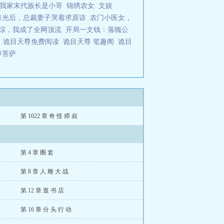
我家末代族长是小哥
锦绣农女
文娱
月光后，总裁妻子哭着求原谅
农门小医女，
综，我成了全网顶流
开局一文钱：落魄公
么
诡目天尊免费阅读
诡目天尊 笔趣阁
诡目
尊菩萨
第 1022 章 奇 怪 师 叔
第 4 章 圈 套
第 8 章 人 雕 大 战
第 12 章 逛 书 店
第 16 章 分 头 行 动