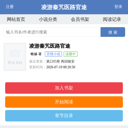
凌游秦艽医路官途
注册
登录
网站首页
小说分类
会员书架
阅读记录
搜 索
凌游秦艽医路官途
帷赫 著
言情小说
连载中
最近更新：
第2205章 再回陵安
更新时间：
2026-07-19 08:20:50
加入书架
开始阅读
章节目录