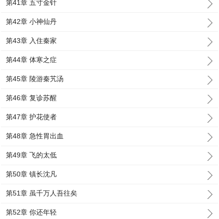
第41章 五寸金针
第42章 小神仙丹
第43章 入住秦家
第44章 体寒之症
第45章 陵游秦艽汤
第46章 复诊苏醒
第47章 护花使者
第48章 急性胃出血
第49章 飞的太低
第50章 镇长沈凡
第51章 虽千万人吾往矣
第52章 你还年轻