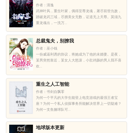
作者：清逸
武神叶风，重生叶家，偶得至尊龙魂，屠尽前世仇敌，
踏破龙武三域，尽拥美女无数，证道无上天尊。莫须九
重龙魂出，一洗万...
总裁鬼夫，别撩我
作者：巫小钱
一份威逼利诱的协议，将她成为了他的未婚妻。是夜，
某男突然靠近，某女人大怒滚，小肚鸡肠的男人我不喜
欢...
重生之人工智能
作者：书剑自飘零
为何一个平凡的大学生能登上电竞游戏的最强王者宝
座？为何一个私人侦探事务所能解决世界上一切疑难？
为何一支鱼腩球队可...
地球版本更新