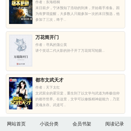
作者：东海梧桐
末日前夕，宁沐预知了浩劫的到来，开始着手准备。因
为有梦境提醒，大多数人只能参加一次的末日预选，他
参加了三次，终于...
万花筒开门
作者：寻风的蒲公英
讲个笑话二代火影的孙子开了万花筒写轮眼...
都市文武天才
作者：天下太红
文武双全的霍宗棠，重生到了以文学与武道为终极信仰
的都市世界。在这里，文学可以修炼精神超能力，乃至
灵魂永存。武道可...
网站首页
小说分类
会员书架
阅读记录