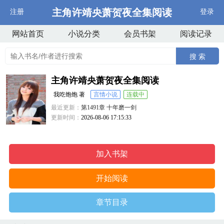
主角许靖央萧贺夜全集阅读
注册
登录
网站首页
小说分类
会员书架
阅读记录
搜 索
主角许靖央萧贺夜全集阅读
我吃饱饱 著
言情小说
连载中
最近更新：
第1491章 十年磨一剑
更新时间：
2026-08-06 17:15:33
加入书架
开始阅读
章节目录