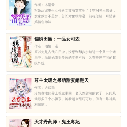
作者：木清音
军婚甜宠重生女强爽文苏海棠重生了！空间灵泉傍身，
发家致富不是梦，首长对象很靠谱，前程似锦！可惜爹
妈偏心弟妹...
锦绣田园：一品女司农
作者：倾情一诺
原以为是古代几日游，没想到却步步踏进一个又一个迷
局中，虽说她农业专家的本事不假，又有奇怪空间的超
级外挂...
尊主太暖之呆萌甜妻闹翻天
作者：逍遥独
冷情寡性的异士尊主带回一名天然甜萌的女子，从此凡
仙殿多了个小祖宗。她看起来甜萌可欺，但有一堆神兵
利器随...
天才丹药师：鬼王毒妃