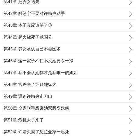
第41章 把养女送走
第42章 触怒宁王要对许靖央动手
第43章 本王真应该杀了你
第44章 起火烧死了威国公
第45章 养女承认自己不会医术
第46章 这一家子不仁不义她要杀干净
第47章 我不会认她你才是我唯一的姐姐
第48章 官差来了怀疑她纵火
第49章 逼迫许靖央走刀山
第50章 全家联手想废她双脚变残疾
第51章 危机太子来了
第52章 许靖央疯了想拉全家一起死