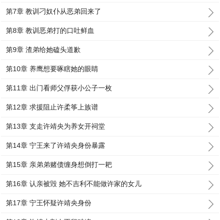
第7章 教训刁奴仆从恶弟回来了
第8章 教训恶弟打的口吐鲜血
第9章 渣弟给她磕头道歉
第10章 养鹰想要啄瞎她的眼睛
第11章 出门看师父俘获小公子一枚
第12章 求援阻止许柔筝上族谱
第13章 支走许靖央为养女开祠堂
第14章 宁王来了许靖央身份暴露
第15章 亲弟弟赌债缠身想倒打一耙
第16章 认亲被毁 她不吉利不能做许家的女儿
第17章 宁王怀疑许靖央身份