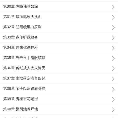
第30章 左瞳讳莫如深
第31章 镇血脉改头换面
第32章 阴阳妆黑白罗刹
第33章 点印听我敕令
第34章 原来你是林寿
第35章 纤纤玉手鬼眼镇狱
第36章 剪纸成人大火弥天
第37章 尘埃落定流言四起
第38章 宝子以后跟着哥混
第39章 鬼楼杏花老街
第40章 聚阴池养尸地