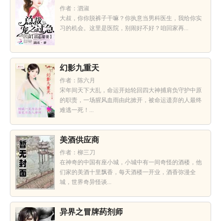
作者：泗淑
大叔，你你脱裤子干嘛？你执意当男科医生，我给你实
习的机会。这里是医院，别闹好不好？咱回家再...
幻影九重天
作者：陈六月
宋年间天下大乱，命运开始轮回四大神捕肩负守护中原
的职责，一场腥风血雨由此掀开，被命运遗弃的人最终
难逃一死！...
美酒供应商
作者：柳三刀
在神奇的中国有座小城，小城中有一间奇怪的酒楼，他
们家的美酒十里飘香，每天酒楼一开业，酒香弥漫全
城，世界奇异怪谈...
异界之冒牌药剂师