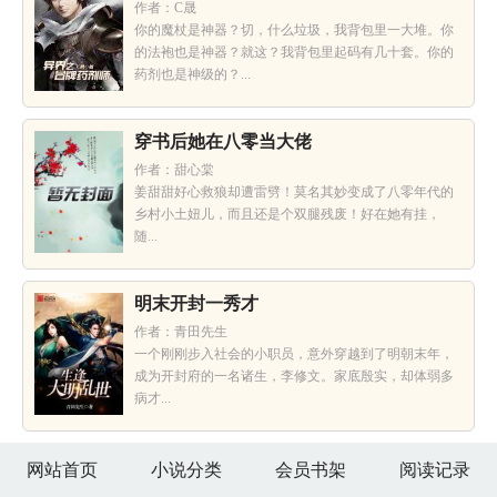
作者：C晟
你的魔杖是神器？切，什么垃圾，我背包里一大堆。你
的法袍也是神器？就这？我背包里起码有几十套。你的
药剂也是神级的？...
穿书后她在八零当大佬
作者：甜心棠
姜甜甜好心救狼却遭雷劈！莫名其妙变成了八零年代的
乡村小土妞儿，而且还是个双腿残废！好在她有挂，
随...
明末开封一秀才
作者：青田先生
一个刚刚步入社会的小职员，意外穿越到了明朝末年，
成为开封府的一名诸生，李修文。家底殷实，却体弱多
病才...
网站首页
小说分类
会员书架
阅读记录