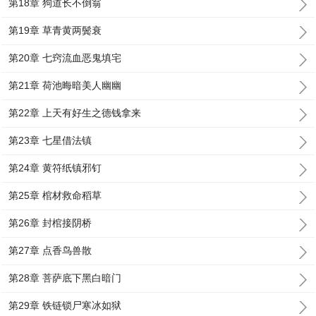
第18章 狗道长不倒翁
第19章 草青黄两鬓衰
第20章 七窍流血恶鬼填宅
第21章 荷池晦暗美人幽幽
第22章 上天有好生之德钱拿来
第23章 七星借法镇
第24章 黄符纸镇邪钉
第25章 棺材救命稻草
第26章 封棺接阴桥
第27章 点香鸟兽散
第28章 菩萨底下黑白暗门
第29章 铁链锁尸寒冰如狱