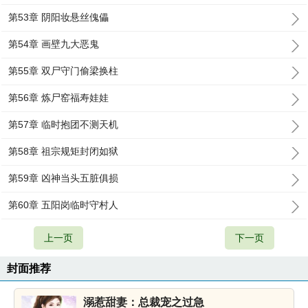
第53章 阴阳妆悬丝傀儡
第54章 画壁九大恶鬼
第55章 双尸守门偷梁换柱
第56章 炼尸窑福寿娃娃
第57章 临时抱团不测天机
第58章 祖宗规矩封闭如狱
第59章 凶神当头五脏俱损
第60章 五阳岗临时守村人
上一页
下一页
封面推荐
溺惹甜妻：总裁宠之过急