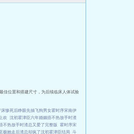
。
的最佳位置和搭建尺寸，为后续临床人体试验
产床惨死后睁眼先抽飞狗男女霍时序宋南伊
上欢
沈初霍津臣六年婚姻捂不热放手时渣
捂不热放手时渣总又爱了完整版
霍时序宋
至极她走后渣总却疯了沈初霍津臣结局
斗