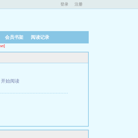
登录
注册
会员书架
阅读记录
t]
、
开始阅读