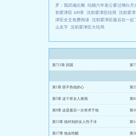
罗：我武魂比雕
结婚六年老公要过继白月
初霍津臣 449章
沈初霍津臣结局
沈初霍
津臣全文免费阅读
沈初霍津臣最后在一
么名字
沈初霍津臣大结局
第715章 回国
第7
第1章 捂不热他的心
第
第5章 这个坏女人推我
第
第9章 这是最后一次有求于他
第
第13章 他对别的女人性子冷
第1
第17章 他会吃醋
第1