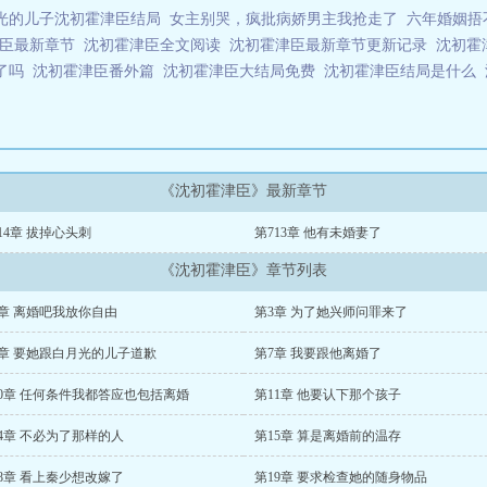
光的儿子沈初霍津臣结局
女主别哭，疯批病娇男主我抢走了
六年婚姻捂
津臣最新章节
沈初霍津臣全文阅读
沈初霍津臣最新章节更新记录
沈初霍
起了吗
沈初霍津臣番外篇
沈初霍津臣大结局免费
沈初霍津臣结局是什么
《沈初霍津臣》最新章节
14章 拔掉心头刺
第713章 他有未婚妻了
《沈初霍津臣》章节列表
2章 离婚吧我放你自由
第3章 为了她兴师问罪来了
6章 要她跟白月光的儿子道歉
第7章 我要跟他离婚了
10章 任何条件我都答应也包括离婚
第11章 他要认下那个孩子
4章 不必为了那样的人
第15章 算是离婚前的温存
8章 看上秦少想改嫁了
第19章 要求检查她的随身物品