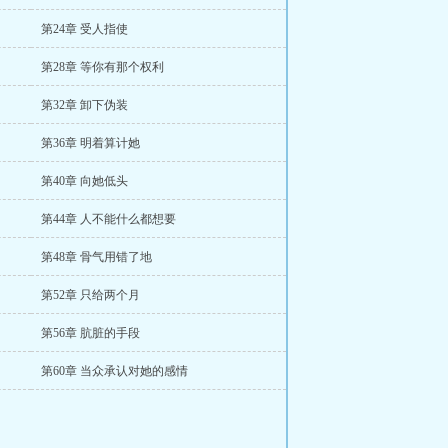
第24章 受人指使
第28章 等你有那个权利
第32章 卸下伪装
第36章 明着算计她
第40章 向她低头
第44章 人不能什么都想要
第48章 骨气用错了地
第52章 只给两个月
第56章 肮脏的手段
第60章 当众承认对她的感情