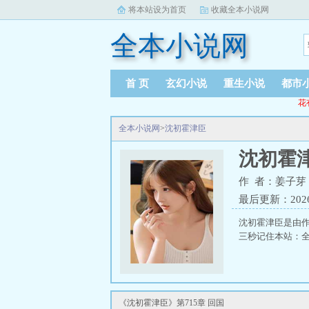
将本站设为首页
收藏全本小说网
全本小说网
首 页
玄幻小说
重生小说
都市
花
全本小说网
>
沈初霍津臣
沈初霍
作 者：姜子芽
最后更新：2026-0
沈初霍津臣是由
三秒记住本站：全本小
《沈初霍津臣》第715章 回国