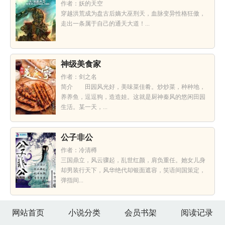
作者：妖的天空
穿越洪荒成为盘古后嫡大巫刑天，血脉变异性格狂傲，
走出一条属于自己的通天大道！...
神级美食家
作者：剑之名
简介 田园风光好，美味菜佳肴。炒炒菜，种种地，
养养鱼，逗逗狗，造造娃。这就是厨神秦风的悠闲田园
生活。某一天，...
公子非公
作者：冷清樽
三国鼎立，风云骤起，乱世红颜，肩负重任。她女儿身
却男装行天下，风华绝代却银面遮容，笑语间国策定，
弹指间...
网站首页
小说分类
会员书架
阅读记录