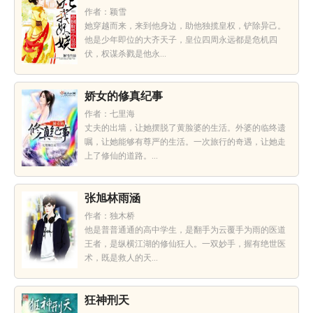
作者：颖雪
她穿越而来，来到他身边，助他独揽皇权，铲除异己。
他是少年即位的大齐天子，皇位四周永远都是危机四
伏，权谋杀戮是他永...
娇女的修真纪事
作者：七里海
丈夫的出墙，让她摆脱了黄脸婆的生活。外婆的临终遗
嘱，让她能够有尊严的生活。一次旅行的奇遇，让她走
上了修仙的道路。...
张旭林雨涵
作者：独木桥
他是普普通通的高中学生，是翻手为云覆手为雨的医道
王者，是纵横江湖的修仙狂人。一双妙手，握有绝世医
术，既是救人的天...
狂神刑天