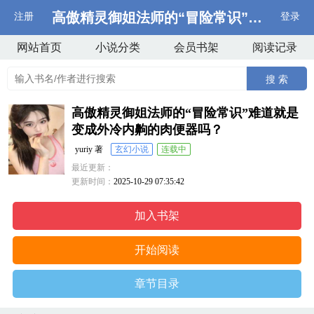
高傲精灵御姐法师的“冒险常识”难道就是
注册
登录
网站首页
小说分类
会员书架
阅读记录
搜 索
高傲精灵御姐法师的“冒险常识”难道就是
变成外冷内齁的肉便器吗？
yuriy 著
玄幻小说
连载中
最近更新：
更新时间：
2025-10-29 07:35:42
加入书架
开始阅读
章节目录