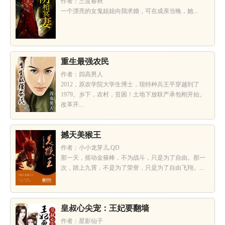
作者：三度春秋
一个漂亮的女鬼姐姐向我求婚，可在成亲当晚，她...
重生最强农民
作者：四高男人
2012，原农学院大学生博士，现特种兵王平穿越到了
1979。乡下，农村，贫困！土地下放联产承包刚开始。
改革开...
撼天美猴王
作者：小小龙芽儿.QD
那一天，摇动金箍棒，不为战斗，只是为了自由。那一
次，踏上九霄，不是为了荣誉，只是为了自由飞翔。...
皇叔心尖宠：王妃要翻墙
作者：星影仙子