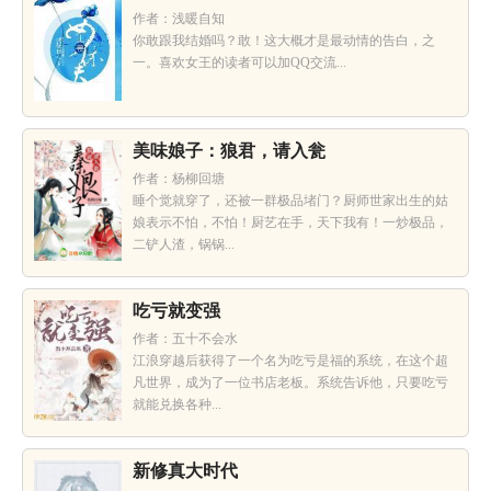
作者：浅暖自知
你敢跟我结婚吗？敢！这大概才是最动情的告白，之
一。喜欢女王的读者可以加QQ交流...
美味娘子：狼君，请入瓮
作者：杨柳回塘
睡个觉就穿了，还被一群极品堵门？厨师世家出生的姑
娘表示不怕，不怕！厨艺在手，天下我有！一炒极品，
二铲人渣，锅锅...
吃亏就变强
作者：五十不会水
江浪穿越后获得了一个名为吃亏是福的系统，在这个超
凡世界，成为了一位书店老板。系统告诉他，只要吃亏
就能兑换各种...
新修真大时代