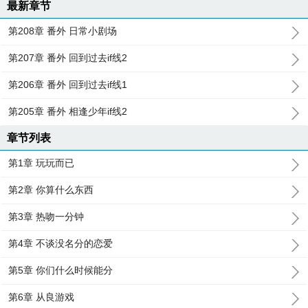
最新章节
第208章 番外 日常小剧场
第207章 番外 回到过去if线2
第206章 番外 回到过去if线1
第205章 番外 相逢少年if线2
章节列表
第1章 玩玩而已
第2章 你算什么东西
第3章 热吻一分钟
第4章 不谈没名分的恋爱
第5章 你们什么时候能分
第6章 从良游戏