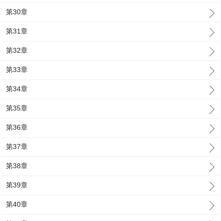
第30章
第31章
第32章
第33章
第34章
第35章
第36章
第37章
第38章
第39章
第40章