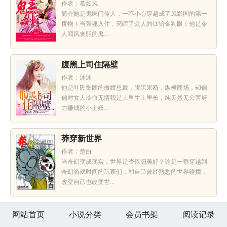
作者：慕如风
简介她是鬼医门传人，一不小心穿越成了凤影国的第一
废物！当强魂入住，亮瞎了众人的钛铪金狗眼！他是令
人闻风丧胆的鬼...
腹黑上司住隔壁
作者：沐沐
他是叶氏集团的傲娇总裁，腹黑果断，纵横商场，却偏
偏对女人冷血无情我是土里生土里长，纯天然无公害努
力赚钱的小土妞...
莽穿新世界
作者：楚白
当奇幻变成现实，世界是否依旧美好？这是一群穿越到
奇幻游戏时间的玩家们，和自己曾经熟悉的世界碰撞，
改变自己也改变世...
网站首页
小说分类
会员书架
阅读记录