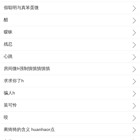
假聪明与真笨蛋微
醋
暧昧
残忍
心跳
房间微h强制慎慎慎慎慎
求求你了h
骗人h
装可怜
咬
蔺猗猗的含义 huanhaor点