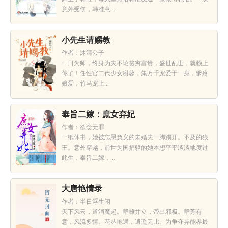
意外受伤，韩准意...
小先生请赐教
作者：沐清公子
一日为师，终身为夫不论贫穷富贵，盛世乱世，就赖上
你了！任性官二代少女谢蓼，集万千宠爱于一身，爹疼
娘爱，竹马宠上...
奉旨二嫁：庶女弃妃
作者：欲念无罪
一纸休书，她被忘恩负义的未婚夫一脚踢开。不及的狼
王。意外穿越，前世为国捐躯的她本想平平淡淡地度过
此生，奉旨二嫁，...
大唐艳情录
作者：半日浮生闲
天下风云，道消魔起。群雄并立，帝出邪极。群芳有
意，风流多情。花丛艳遇，逍遥无比。为争夺异能界最