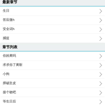
最新章节
生日
答应微h
安全词h
捕捉
章节列表
你姓蔺吗
求求你了蔺靳
小狗
撑破肚皮
接个吻吧
等生日后