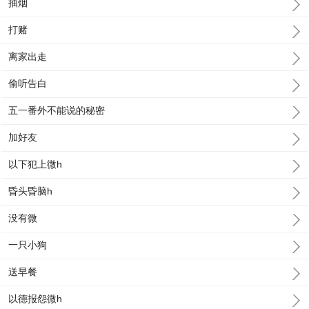
抽烟
打赌
离家出走
偷听告白
五一番外不能说的秘密
加好友
以下犯上微h
昏头昏脑h
没有微
一只小狗
送早餐
以德报怨微h