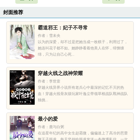
封面推荐
霸道邪王：妃子不寻常
作者：雪未央
以为的深爱，却不过是把她当成一枚棋子，利用过了，
她连叫花子都不如。她静静看着他美人在怀，绯恻缠
绵，只为让自己心死...
穿越火线之战神荣耀
作者：李世壹
穿越火线异界小说所有老兵心中最深的记忆不灭的热
血！穿越火线骨灰级玩家叶逸尘带领草根战队戰神战队
独挑...
最小的爱
作者：鹿与白粥
在追星年纪的高中女生赵霜微，偏偏迷上了高冷的芭蕾
舞王子韩准，每天坚持给韩准发送一条微博私信。一次