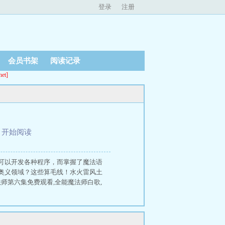
登录
注册
会员书架
阅读记录
t]
、
开始阅读
可以开发各种程序，而掌握了魔法语
奥义领域？这些算毛线！水火雷风土
师第六集免费观看,全能魔法师白歌,