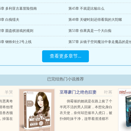
5章 多利亚古墓冒险指南
第45章 不就是比输出么
8章 白痴懦夫
第49章 关键时刻还得看我的大陀螺
2章 圆盘棋游戏的规则
第53章 你果真是一个大白痴
6章 钢铁剑士2号上线
第57章 从镜子空间魔法中拿走魔晶的是
查看更多章节...
已完结热门小说推荐
羊哭
至尊豪门之绝色狂妻
叶苒
肖恩离奇
倒霉催的她就是在路上捡了个
情将他埋
半死不活的男人回家，本想化身白
怪兽杰顿
衣天使，奈何却悲催羊入虎口，被
，掉落在
扑倒吃抹干净，连带着渣渣都不
恩重启人
剩！再次相遇，她却被他强行带进
六十米，
了他的世界里，从此，命运纠缠。