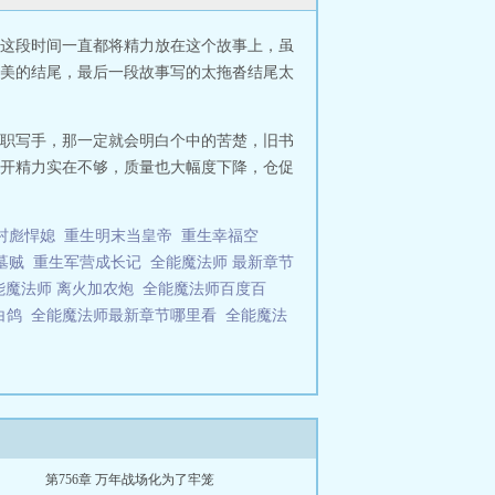
这段时间一直都将精力放在这个故事上，虽
美的结尾，最后一段故事写的太拖沓结尾太
职写手，那一定就会明白个中的苦楚，旧书
开精力实在不够，质量也大幅度下降，仓促
村彪悍媳
重生明末当皇帝
重生幸福空
墓贼
重生军营成长记
全能魔法师 最新章节
能魔法师 离火加农炮
全能魔法师百度百
白鸽
全能魔法师最新章节哪里看
全能魔法
第756章 万年战场化为了牢笼