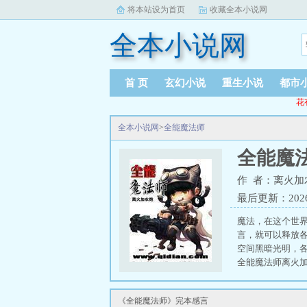
将本站设为首页
收藏全本小说网
全本小说网
首 页
玄幻小说
重生小说
都市
花
全本小说网
>
全能魔法师
全能魔
作 者：离火加
最后更新：2026-0
魔法，在这个世
言，就可以释放
空间黑暗光明，各
全能魔法师离火加
《全能魔法师》完本感言