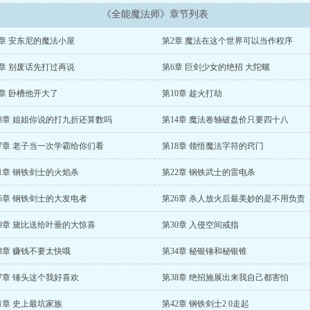
《全能魔法师》章节列表
1章 安东尼的魔法小屋
第2章 魔法在这个世界可以当作程序
5章 别废话先打过再说
第6章 巨剑少女的绝招 大陀螺
章 卧槽他开大了
第10章 趁火打劫
13章 姐姐你说的打九折还算数吗
第14章 魔法卷轴破盘价只要四十八
17章 老子当一次学霸给你们看
第18章 领悟魔法字符的窍门
1章 钢铁剑士的火焰杀
第22章 钢铁武士的雷电杀
5章 钢铁剑士的大发电者
第26章 杀人放火后最美妙的是不用负责
29章 黛比送给叶垂的大惊喜
第30章 入侵空间戒指
3章 赚钱不要太快哦
第34章 秘银锤和秘银锥
7章 锤头这个我好喜欢
第38章 绝招施展出来我自己都害怕
1章 史上最坑家族
第42章 钢铁剑士2 0走起