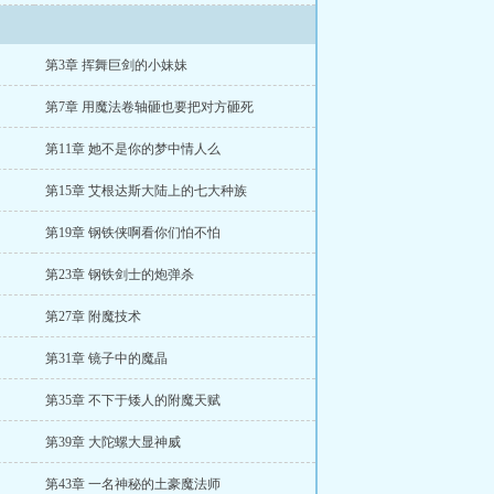
第3章 挥舞巨剑的小妹妹
第7章 用魔法卷轴砸也要把对方砸死
第11章 她不是你的梦中情人么
第15章 艾根达斯大陆上的七大种族
第19章 钢铁侠啊看你们怕不怕
第23章 钢铁剑士的炮弹杀
第27章 附魔技术
第31章 镜子中的魔晶
第35章 不下于矮人的附魔天赋
第39章 大陀螺大显神威
第43章 一名神秘的土豪魔法师