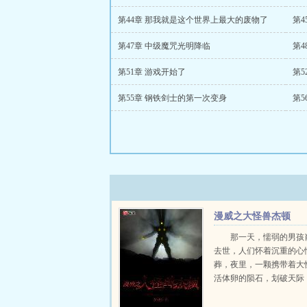
第44章 那我就是这个世界上最大的废物了
第4
第47章 中级魔咒光明降临
第4
第51章 游戏开始了
第5
第55章 钢铁剑士的第一次变身
第5
漫威之大怪兽杰顿
那一天，懦弱的男孩
去世，人们怀着沉重的心
葬，夜里，一颗携带着大
活体卵的陨石，划破天际
了埋骨之地。那一刻，肖
生，杰顿再现世界，身高