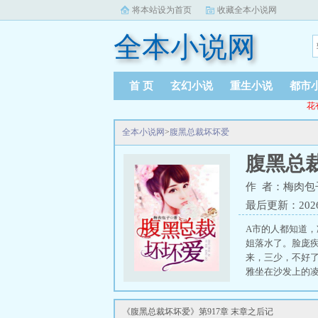
将本站设为首页
收藏全本小说网
全本小说网
首 页
玄幻小说
重生小说
都市
花
全本小说网
>
腹黑总裁坏坏爱
腹黑总
作 者：梅肉包
最后更新：2026-0
A市的人都知道
姐落水了。脸庞
来，三少，不好
雅坐在沙发上的凌
裁坏坏宠全文免费
《腹黑总裁坏坏爱》第917章 末章之后记