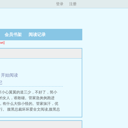
登录
注册
会员书架
阅读记录
t]
、
开始阅读
记
家小心翼翼的道三少，不好了，简小
的女人，谁敢碰。管家急匆匆跑进
，有什么大惊小怪的。管家抹汗，优
。 腹黑总裁坏坏爱全文阅读,腹黑总