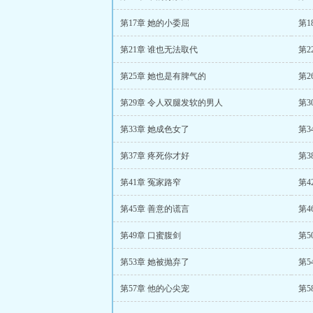
第17章 她的小委屈
第1
第21章 谁也无法取代
第2
第25章 她也是有脾气的
第2
第29章 令人双腿发软的男人
第3
第33章 她成色女了
第3
第37章 疼死你才好
第3
第41章 冤家路窄
第4
第45章 善意的谎言
第4
第49章 口蜜腹剑
第5
第53章 她被抛弃了
第5
第57章 他的心尖宠
第5