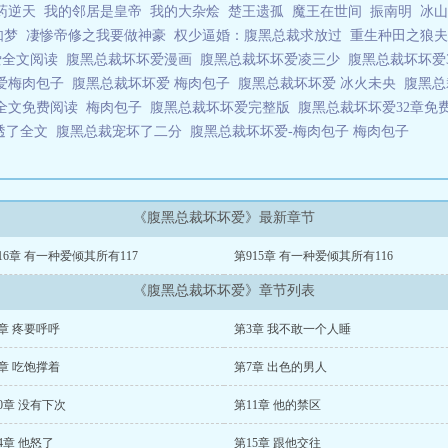
药逆天
我的邻居是皇帝
我的大杂烩
楚王遗孤
魔王在世间
振南明
冰山
如梦
凄惨帝修之我要做神豪
权少逼婚：腹黑总裁求放过
重生种田之狼夫
爱全文阅读
腹黑总裁坏坏爱漫画
腹黑总裁坏坏爱凌三少
腹黑总裁坏坏爱
爱梅肉包子
腹黑总裁坏坏爱 梅肉包子
腹黑总裁坏坏爱 冰火未央
腹黑总
全文免费阅读
梅肉包子
腹黑总裁坏坏爱完整版
腹黑总裁坏坏爱32章免
透了全文
腹黑总裁宠坏了二分
腹黑总裁坏坏爱-梅肉包子 梅肉包子
《腹黑总裁坏坏爱》最新章节
16章 有一种爱倾其所有117
第915章 有一种爱倾其所有116
《腹黑总裁坏坏爱》章节列表
章 疼要呼呼
第3章 我不敢一个人睡
章 吃饱撑着
第7章 出色的男人
0章 没有下次
第11章 他的禁区
4章 他怒了
第15章 跟他交往