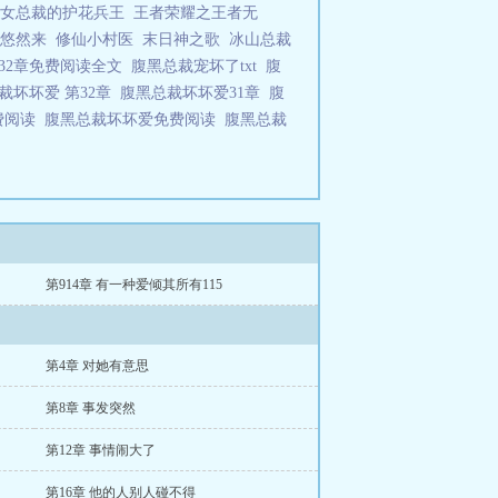
女总裁的护花兵王
王者荣耀之王者无
悠然来
修仙小村医
末日神之歌
冰山总裁
32章免费阅读全文
腹黑总裁宠坏了txt
腹
裁坏坏爱 第32章
腹黑总裁坏坏爱31章
腹
费阅读
腹黑总裁坏坏爱免费阅读
腹黑总裁
第914章 有一种爱倾其所有115
第4章 对她有意思
第8章 事发突然
第12章 事情闹大了
第16章 他的人别人碰不得