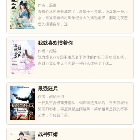
作者：温羡
青梅竹马的表哥成婚了，新娘子不是她，还泼她一身污
水，被逼着嫁给村里年纪最大的邋遢老汉，洞房之夜悲
愤的撞墙自杀。这...
我就喜欢惯着你
作者：姒锦
战力爆表vs专治不服又名于休休的作妖日常功成名就，
家财万贯却生无可恋是一种什么体验？于休...
最强狂兵
作者：烈焰滔滔
一代兵王含恨离开部队，销声匿迹几年后，逆天强者强
势回归都市，再度掀起血雨腥风！简单粗暴是我的行事
艺术，不服就干是...
战神狂婿