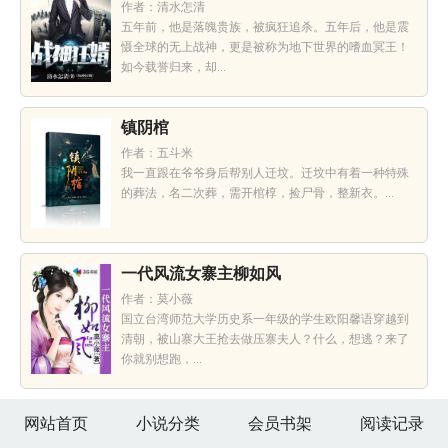
作者：清水怎清
五年前，他是落魄贵族，被疯狂追杀。五年后，他是震
慑全球的无上战神，更是被称为地下世界的嗜血冥王！
如今载誉归来，却...
镇阴棺
作者：五斗米
我一直跟在爷爷身后帮别人迁坟。迁坟中有着一种特殊
的葬法，名二次葬，需开棺椁，捡尸骨，整新衣。...
一代风流女寨主柳如风
作者：莫小薇
国立台湾师范大学历史系一年级的学生欧阳馨语穿越到
清朝，被山寨大王抢去做压寨夫人？什么，想逃？来了
你就别想跑，...
网站首页
小说分类
会员书架
阅读记录