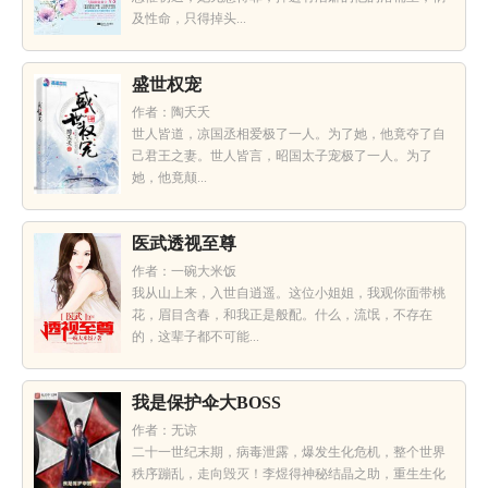
及性命，只得掉头...
盛世权宠
作者：陶夭夭
世人皆道，凉国丞相爱极了一人。为了她，他竟夺了自
己君王之妻。世人皆言，昭国太子宠极了一人。为了
她，他竟颠...
医武透视至尊
作者：一碗大米饭
我从山上来，入世自逍遥。这位小姐姐，我观你面带桃
花，眉目含春，和我正是般配。什么，流氓，不存在
的，这辈子都不可能...
我是保护伞大BOSS
作者：无谅
二十一世纪末期，病毒泄露，爆发生化危机，整个世界
秩序蹦乱，走向毁灭！李煜得神秘结晶之助，重生生化