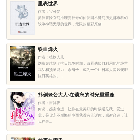
里表世界
作者：宝可梦
灵异冒险玄幻推理竞技奇幻仙侠国术魔幻历史都市科幻
战争神话无限的世界，无限的精彩原创...
铁血烽火
作者：植物人儿
刘峰穿越到了抗日战争时期，请看他如何利用他的绝世
武功和预测能力，杀鬼子，成为一个让日本人闻风丧胆
抗日英雄的。...
扑倒老公大人·在遗忘的时光里重逢
作者：吉祥夜
你说，感谢命运，让你在最美好的时候遇见我。爱过
我，是你永不后悔的事而我没有告诉你，感谢命运，让
我在最...