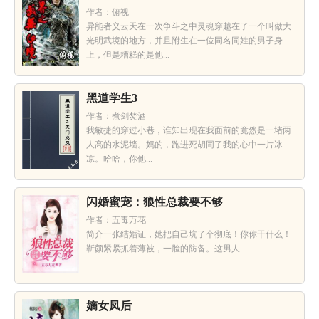
作者：俯视
异能者义云天在一次争斗之中灵魂穿越在了一个叫做大
光明武境的地方，并且附生在一位同名同姓的男子身
上，但是糟糕的是他...
黑道学生3
作者：煮剑焚酒
我敏捷的穿过小巷，谁知出现在我面前的竟然是一堵两
人高的水泥墙。妈的，跑进死胡同了我的心中一片冰
凉。哈哈，你他...
闪婚蜜宠：狼性总裁要不够
作者：五毒万花
简介一张结婚证，她把自己坑了个彻底！你你干什么！
靳颜紧紧抓着薄被，一脸的防备。这男人...
嫡女凤后